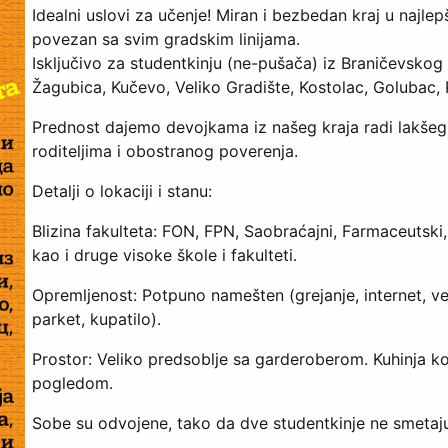
Idealni uslovi za učenje! Miran i bezbedan kraj u najl
povezan sa svim gradskim linijama.
Isključivo za studentkinju (ne-pušača) iz Braničevskog
Žagubica, Kučevo, Veliko Gradište, Kostolac, Golubac,
Prednost dajemo devojkama iz našeg kraja radi lakšeg 
roditeljima i obostranog poverenja.
Detalji o lokaciji i stanu:
Blizina fakulteta: FON, FPN, Saobraćajni, Farmaceutski
kao i druge visoke škole i fakulteti.
Opremljenost: Potpuno namešten (grejanje, internet, veš
parket, kupatilo).
Prostor: Veliko predsoblje sa garderoberom. Kuhinja k
pogledom.
Sobe su odvojene, tako da dve studentkinje ne smetaju