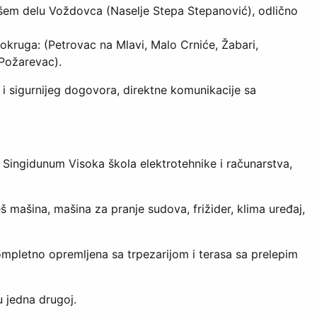
epšem delu Voždovca (Naselje Stepa Stepanović), odlično
 okruga: (Petrovac na Mlavi, Malo Crniće, Žabari,
 Požarevac).
i sigurnijeg dogovora, direktne komunikacije sa
, Singidunum Visoka škola elektrotehnike i računarstva,
 mašina, mašina za pranje sudova, frižider, klima uređaj,
ompletno opremljena sa trpezarijom i terasa sa prelepim
 jedna drugoj.