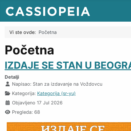
Vi ste ovde:
Početna
Početna
IZDAJE SE STAN U BEOG
Detalji
Napisao:
Stan za izdavanje na Voždovcu
Kategorija:
Kategorija (sr-yu)
Objavljeno 17 Jul 2026
Pregleda: 68